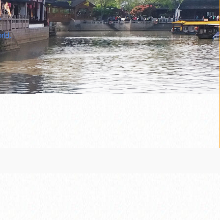
。
rld.