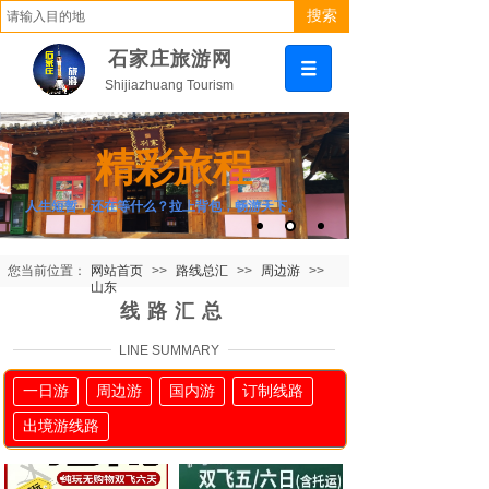
搜索
石家庄旅游网
Shijiazhuang Tourism
精彩旅程
人生短暂，还在等什么？拉上背包，畅游天下。
您当前位置：
网站首页
>>
路线总汇
>>
周边游
>>
山东
线路汇总
LINE SUMMARY
一日游
周边游
国内游
订制线路
出境游线路