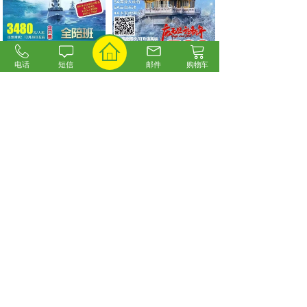
电话
短信
邮件
购物车
海南全岛环游空调包列
豫见河南丨少林寺+龙
12月28日铁发全陪......
门石窟+夜游神都洛
阳......
价格:
￥3480.00
价格:
￥599.00
<
1
2
3
4
5
...
6
>
联系我们
0311-83759789
7x24
小时
13081017808
客服热线
版权所有©2018 石家庄旅游网
冀ICP备19002280号