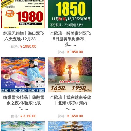
纯玩无购物丨海口双飞
全陪班—醉美贵州双飞
六天五晚-12月28......
5日游黄果树瀑布、
荔......
价格:
￥1980.00
价格:
￥1850.00
嗨爆雪乡精品丨嗨翻雪
全陪班丨我在越南等你
乡之夜-体验东北版
丨北海+东兴+河内
“......
+......
价格:
￥3180.00
价格:
￥1650.00