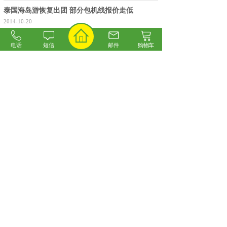
泰国海岛游恢复出团 部分包机线报价走低
2014-10-20
昨日从各大旅行社了解到，今年新一轮的包机海岛游，随
着暑期出游热潮的到来即将全面启动。
电话
短信
邮件
购物车
美国有望进一步放宽国内赴美旅游签证
2014-10-20
美国有望进一步放宽国内赴美旅游签证的审批，并扩大签
证范围。
<
1
2
>
联系我们
0311-83759789
7x24
小时
13081017808
客服热线
版权所有©2018 石家庄旅游网
冀ICP备19002280号