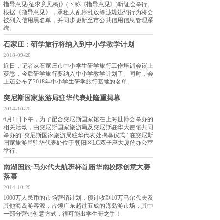
指导意见(征求意见稿)》(下称《指导意见》)听证会举行。
根据《指导意见》，承租人乱停乱放等违规违约行为将会
被列入信用黑名单，并同步更新至市公共信用信息管理系
统。
石家庄：研学旅行将纳入到中小学教学计划
2018-09-20
近日，记者从石家庄市中小学生研学旅行工作培训会议上
获悉，今后研学旅行要纳入中小学教学计划了。同时，会
上还公布了2018年中小学生研学旅行基地的名单。
突尼斯国家旅游局驻华代表处隆重揭幕
2014-10-20
6月1日下午，为了配合突尼斯国家馆在上海世博会举办的
相关活动，由突尼斯国家旅游局及突尼斯驻华大使馆共同
举办的“突尼斯国家旅游局驻华代表处揭幕仪式” 在突尼斯
国家旅游局驻华代表处位于朝阳区LG双子座大厦的办公室
举行。
南湖国旅·马尔代夫航班杯首届华南校际创意大赛
落幕
2014-10-20
1000万人民币的市场营销计划，预计收到10万马尔代夫及
其他海岛游客源，占领广东超过五成的海岛游市场，其中
一部分营销创意方式，很可能出学生哥之手！